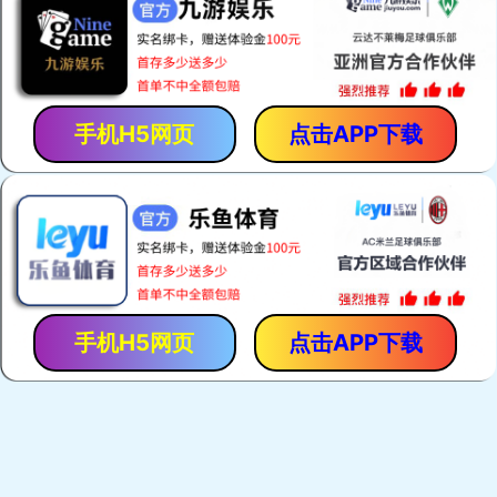
航天电源卓越的服务
售前服务
售中服务
航天电源售后服务
关于公司
美洲豹蓄电池-LEOPARD蓄电池以满足客户需求为已任，采用独特
的铅膏配方及电阻较低的电解质，高端的银合金材料，独特的板栅
设计，使电池具有更好的低温起动性能和良好的使用性能。最优化
的设计，使能量比更高，寿命更长，能够真正满足汽车起动和现代
车辆电子设备的需要。产品分为五大系列：免维护汽车蓄电池；免
维护摩托车蓄电池；阀控式密闭型蓄电池；免维护动力用电池；免
维护胶体蓄电池；产品分别应用于汽车、卡车、挖掘机、柴油发电
机组；摩托车；程控电话交换机、发电厂与变电站的开关控制、应
急照明、太阳能系统、警报系统、不间断电源供应系统...
详细>>