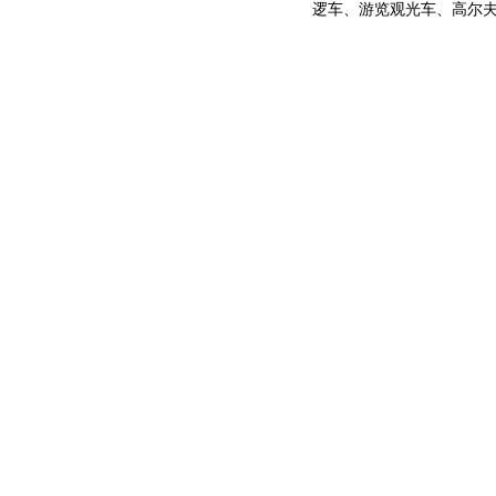
逻车、游览观光车、高尔