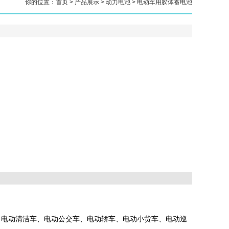
你的位置：
首页
>
产品展示
>
动力电池
>
电动车用胶体蓄电池
、电动清洁车、电动公交车、电动轿车、电动小货车、电动巡