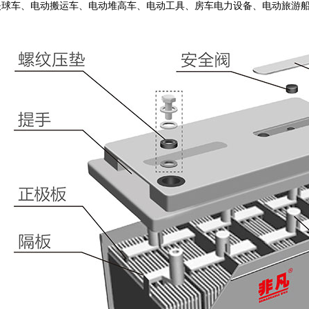
夫球车、电动搬运车、电动堆高车、电动工具、房车电力设备、电动旅游