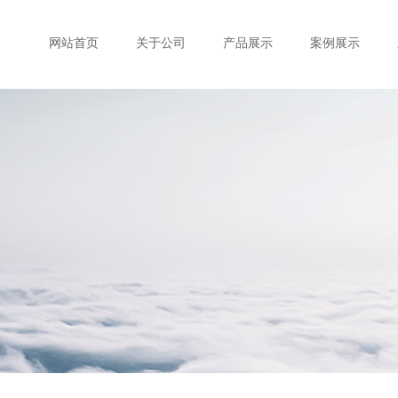
网站首页
关于公司
产品展示
案例展示