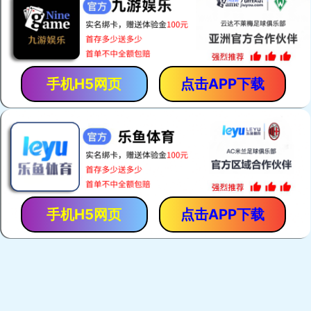
航天电源卓越的服务
售前服务
售中服务
航天电源售后服务
关于公司
美洲豹蓄电池-LEOPARD蓄电池以满足客户需求为已任，采用独特
的铅膏配方及电阻较低的电解质，高端的银合金材料，独特的板栅
设计，使电池具有更好的低温起动性能和良好的使用性能。最优化
的设计，使能量比更高，寿命更长，能够真正满足汽车起动和现代
车辆电子设备的需要。产品分为五大系列：免维护汽车蓄电池；免
维护摩托车蓄电池；阀控式密闭型蓄电池；免维护动力用电池；免
维护胶体蓄电池；产品分别应用于汽车、卡车、挖掘机、柴油发电
机组；摩托车；程控电话交换机、发电厂与变电站的开关控制、应
急照明、太阳能系统、警报系统、不间断电源供应系统...
详细>>