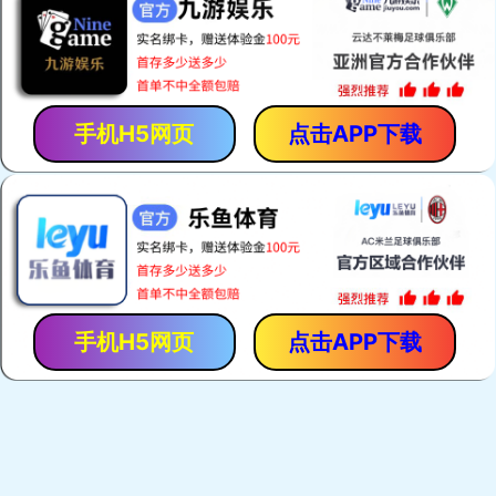
航天电源卓越的服务
售前服务
售中服务
航天电源售后服务
关于公司
美洲豹蓄电池-LEOPARD蓄电池以满足客户需求为已任，采用独特
的铅膏配方及电阻较低的电解质，高端的银合金材料，独特的板栅
设计，使电池具有更好的低温起动性能和良好的使用性能。最优化
的设计，使能量比更高，寿命更长，能够真正满足汽车起动和现代
车辆电子设备的需要。产品分为五大系列：免维护汽车蓄电池；免
维护摩托车蓄电池；阀控式密闭型蓄电池；免维护动力用电池；免
维护胶体蓄电池；产品分别应用于汽车、卡车、挖掘机、柴油发电
机组；摩托车；程控电话交换机、发电厂与变电站的开关控制、应
急照明、太阳能系统、警报系统、不间断电源供应系统...
详细>>